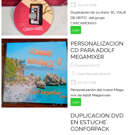
04 Jul 2019
Duplicación de su disco “EL VIAJE
DE ORITO”, del grupo
CARCAMONIAS
Leer
PERSONALIZACION
CD PARA ADOLF
MEGAMIXER
Duplicación CD
José Manuel Álvarez
01 Jul 2019
Personalización del nuevo Mega-
mix de Adolf Megamixer
Leer
DUPLICACION DVD
EN ESTUCHE
CONFORPACK