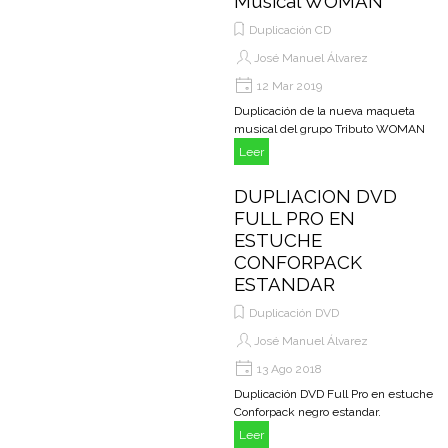
Musical WOMAN
Duplicación CD
José Manuel Álvarez
12 Mar 2019
Duplicación de la nueva maqueta
musical del grupo Tributo WOMAN
Leer
DUPLIACION DVD
FULL PRO EN
ESTUCHE
CONFORPACK
ESTANDAR
Duplicación DVD
José Manuel Álvarez
13 Ago 2018
Duplicación DVD Full Pro en estuche
Conforpack negro estandar.
Leer