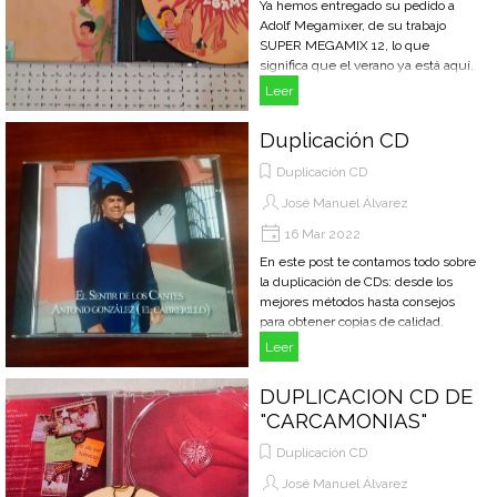
Ya hemos entregado su pedido a
Adolf Megamixer, de su trabajo
SUPER MEGAMIX 12, lo que
significa que el verano ya está aquí.
Leer
Duplicación CD
Duplicación CD
José Manuel Álvarez
16 Mar 2022
En este post te contamos todo sobre
la duplicación de CDs: desde los
mejores métodos hasta consejos
para obtener copias de calidad.
Leer
DUPLICACION CD DE
"CARCAMONIAS"
Duplicación CD
José Manuel Álvarez