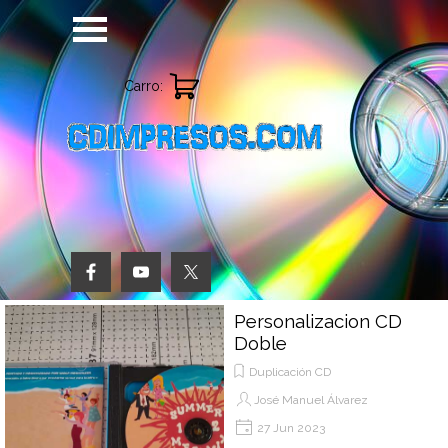
Vaya al Contenido
Saltar menú
Carro:
Personalizacion CD
Doble
Duplicación CD
José Manuel Álvarez
27 Jun 2023