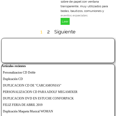
sobre de papel con ventana
transparente, muy utilizados para
bodas, bautizos, comuniones y
eventos especiales
Leer
Página actual:
1
Ir a la página:
2
Siguiente
Saltar el bloque
Saltar el bloque Artículos recientes
Artículos recientes
Personalizacion CD Doble
Duplicación CD
DUPLICACION CD DE "CARCAMONIAS"
PERSONALIZACION CD PARA ADOLF MEGAMIXER
DUPLICACION DVD EN ESTUCHE CONFORPACK
FELIZ FERIA DE ABRIL 2019
Duplicación Maqueta Musical WOMAN