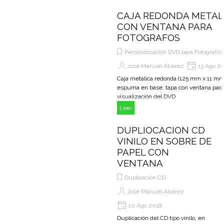
CAJA REDONDA METAL
CON VENTANA PARA
FOTOGRAFOS
Personalización DVD para Fotografos
José Manuel Álvarez
13 Ago 2
Caja metálica redonda (125 mm x 11 mm
espuma en base. tapa con ventana para
visualización del DVD
Leer
DUPLIOCACION CD
VINILO EN SOBRE DE
PAPEL CON
VENTANA
Duplicación CD
José Manuel Álvarez
10 Ago 2018
Duplicación del CD tipo vinilo, en