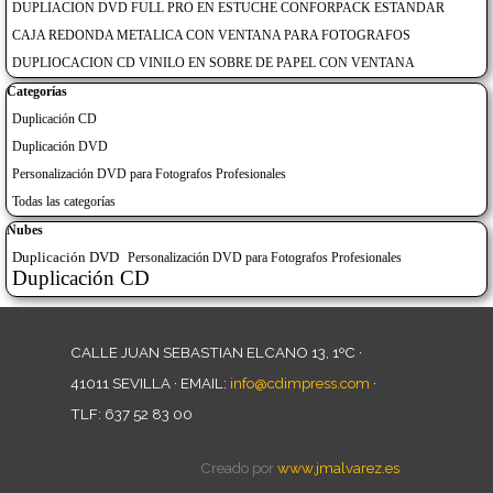
DUPLIACION DVD FULL PRO EN ESTUCHE CONFORPACK ESTANDAR
CAJA REDONDA METALICA CON VENTANA PARA FOTOGRAFOS
DUPLIOCACION CD VINILO EN SOBRE DE PAPEL CON VENTANA
Saltar el bloque Categorías
Categorías
Duplicación CD
Duplicación DVD
Personalización DVD para Fotografos Profesionales
Todas las categorías
Saltar el bloque Nubes
Nubes
Duplicación DVD
Personalización DVD para Fotografos Profesionales
Duplicación CD
CALLE JUAN SEBASTIAN ELCANO 13, 1ºC ·
41011 SEVILLA · EMAIL:
info@cdimpress.com
·
TLF: 637 52 83 00
Creado por
www.jmalvarez.es